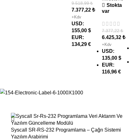
S
9.518,99
₺
Stokta
var
7.377,22
₺
var
+Kdv
USD
:
5.7
155,00 $
7.377,22
₺
4.5
EUR
:
6.425,32
₺
+Kd
134,29 €
+Kdv
US
USD
:
95,
135,00 $
EU
EUR
:
82,
116,96 €
- 40%
Syscall SR-RS-232 Programlama – Çağrı Sistemi
Yazılım Arabirimi