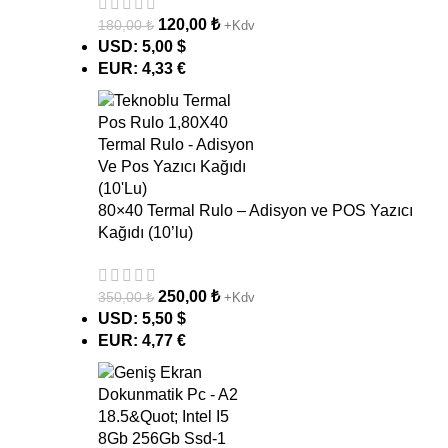
120,00
₺
180,00
₺
+Kdv
USD
:
5,00 $
EUR
:
4,33 €
80×40 Termal Rulo – Adisyon ve POS Yazıcı
Kağıdı (10’lu)
250,00
₺
350,00
₺
+Kdv
USD
:
5,50 $
EUR
:
4,77 €