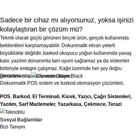
Sadece bir cihaz mı alıyorsunuz, yoksa işinizi
kolaylaştıran bir çözüm mü?
Teknik olarak güçlü görünen birçok ürün, gerçek kullanımda
beklentileri karşılamayabilir. Dokunmatik ekran yeterli
büyüklükte değildir, barkod okuyucu yoğun kullanımda yavaş
kalır, yazılım donanımla tam uyum sağlamaz ya da sistemler
birbiriyle entegre çalışmaz. Kağıt üzerinde her şey doğru
Devamını oku
görünürken, sahada verim düşer.
Dokunmatik POS sistem ve barkod otomasyon çözümleri,
Bu tür sorunların temelinde genellikle
ihtiyaca göre doğru
POS
,
Barkod
,
El Terminali
,
Kiosk,
Yazıcı, Çağrı Sistemleri,
ürün seçilmemesi
yatar. Donanım, yazılım ve kullanım
Yazılım, Sarf Mazlemeler, Yazarkasa, Çekmece, Terazi
senaryosu birlikte düşünülmediğinde; sistem çalışır ama verimli
olmaz.
Sosyal Bağlantılar
Teknoblu olarak;
Bizi Tanıyın