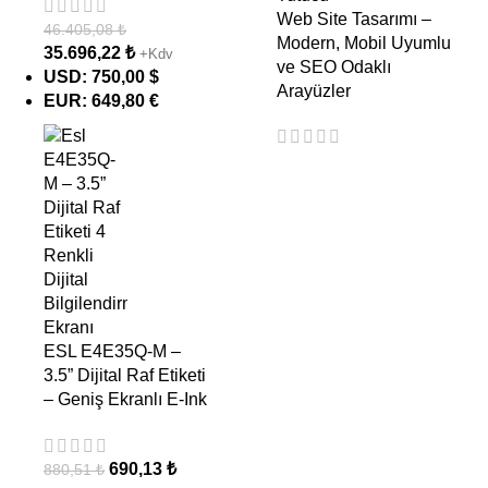
Web Site Tasarımı –
46.405,08
₺
Modern, Mobil Uyumlu
35.696,22
₺
+Kdv
ve SEO Odaklı
USD
:
750,00 $
Arayüzler
EUR
:
649,80 €
ESL E4E35Q-M –
3.5” Dijital Raf Etiketi
– Geniş Ekranlı E-Ink
690,13
₺
880,51
₺