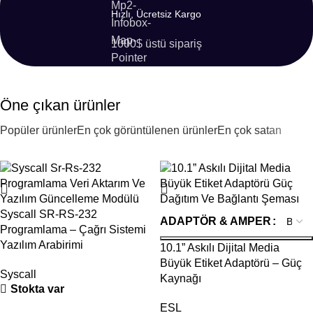
Hızlı, Ücretsiz Kargo
1000$ üstü sipariş
Öne çıkan ürünler
Popüler ürünler
En çok görüntülenen ürünler
En çok satan
- 40%
- 46%
Syscall SR-RS-232
ADAPTÖR & AMPER
Programlama – Çağrı Sistemi
Yazılım Arabirimi
10.1” Askılı Dijital Media
Büyük Etiket Adaptörü – Güç
Syscall
Kaynağı
Stokta var
ESL