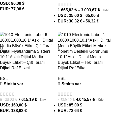
USD
:
90,00 $
EUR
:
77,98 €
1.665,82
₺
–
3.093,67
₺
+Kdv
USD
:
35,00 $
-
65,00 $
EUR
:
30,32 €
-
56,32 €
- 17%
- 11%
10.1” Askılı Dijital Media
10.1” Askılı Dijital Media
Büyük Etiket – Çift Taraflı
Büyük Etiket – Tek Taraflı
Dijital Raf Etiketi
Dijital Raf Etiketi
ESL
ESL
Stokta var
Stokta var
7.615,19
₺
4.045,57
₺
9.138,23
₺
4.569,12
₺
+Kdv
+Kdv
USD
:
160,00 $
USD
:
85,00 $
EUR
:
138,62 €
EUR
:
73,64 €