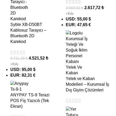
2.617,72
₺
3.569,62
₺
+Kdv
USD
:
55,00 $
Syble XB-D50BT
EUR
:
47,65 €
Kablosuz Tarayıcı –
Bluetooth 2D
Karekod
4.521,52
₺
5.711,39
₺
+Kdv
USD
:
95,00 $
EUR
:
82,31 €
Yelek ve Kaban
Modelleri – Kurumsal İş
Dış Giyim Çözümleri
ANYPAY TS-9 Terazi
POS Fiş Yazıcılı (Tek
Ekran)