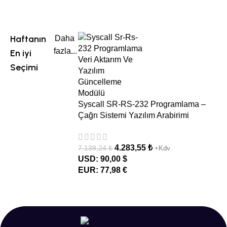
Haftanın
Daha
fazla...
En iyi
Seçimi
Syscall SR-RS-232 Programlama –
Çağrı Sistemi Yazılım Arabirimi
4.283,55
₺
7.139,24
₺
+Kdv
USD
:
90,00 $
EUR
:
77,98 €