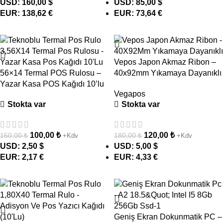
USD
:
160,00 $
USD
:
85,00 $
EUR
:
138,62 €
EUR
:
73,64 €
- 33%
- 33%
Vepos Japon Akmaz Ribon –
56×14 Termal POS Rulosu –
40x92mm Yıkamaya Dayanıklı
Yazar Kasa POS Kağıdı 10’lu
Vegapos
Stokta var
Stokta var
100,00
₺
120,00
₺
150,00
₺
180,00
₺
+Kdv
+Kdv
USD
:
2,50 $
USD
:
5,00 $
EUR
:
2,17 €
EUR
:
4,33 €
- 29%
- 13%
Geniş Ekran Dokunmatik PC –