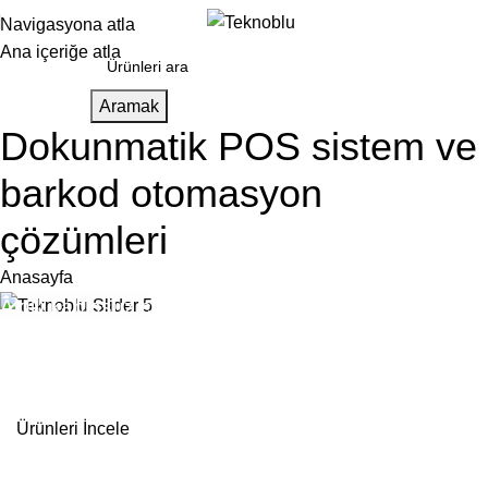
Navigasyona atla
Ana içeriğe atla
Aramak
Dokunmatik POS sistem ve
barkod otomasyon
çözümleri
Anasayfa
Akıllı kablosuz çağrı sistemi ile müşteri deneyimini
güçlendirin.
Hızlı Servis • Yüksek Memnuniyet
Ürünleri İncele