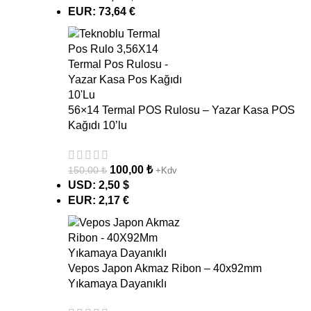
EUR
:
73,64 €
56×14 Termal POS Rulosu – Yazar Kasa POS
Kağıdı 10’lu
100,00
₺
150,00
₺
+Kdv
USD
:
2,50 $
EUR
:
2,17 €
Vepos Japon Akmaz Ribon – 40x92mm
Yıkamaya Dayanıklı