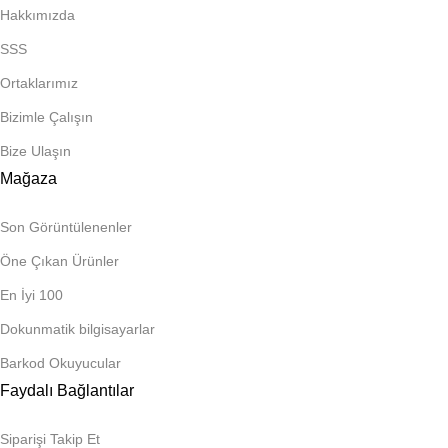
Dokunmatik bilgisayarlar ve POS sistemleri
,
Hakkımızda
SSS
Barkod okuyucular ve el terminalleri
,
Ortaklarımız
Yazılım çözümleri ve entegrasyon sistemleri
,
Bizimle Çalışın
Self servis kiosklar
,
Bize Ulaşın
Mağaza
Dijital menüboard ve ekran çözümleri
,
Son Görüntülenenler
Fiş ve etiket yazıcıları
,
Öne Çıkan Ürünler
Etiket ve çağrı sistemleri
,
En İyi 100
Dijital raf etiketleri
Dokunmatik bilgisayarlar
Barkod Okuyucular
gibi birçok teknolojik ürünü yalnızca satmakla kalmaz,
Faydalı Bağlantılar
birbiriyle uyumlu çalışan sistemler
haline getiririz.
Siparişi Takip Et
Ürün seçiminden kurulum aşamasına, yazılım