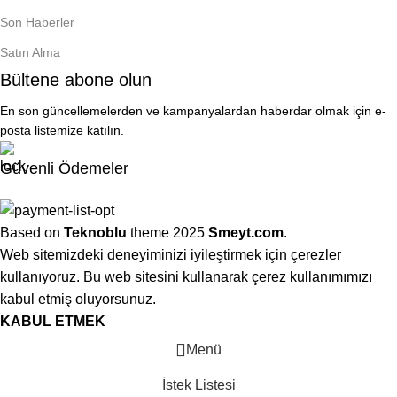
entegrasyonundan satış sonrası desteğe kadar tüm süreç;
Son Haberler
işletmenizin günlük operasyonlarına göre planlanır. Böylece
Satın Alma
aldığınız teknoloji, sadece çalışan değil;
işinizi hızlandıran ve
Bültene abone olun
hataları azaltan
bir yapı sunar.
En son güncellemelerden ve kampanyalardan haberdar olmak için e-
Teknoblu çözümleri, perakende, restoran, market, depo ve
posta listemize katılın.
hizmet sektörlerinde
sahada test edilmiş
, uzun süreli kullanım
için optimize edilmiş ürünlerden oluşur. Amaç; karmaşık
Güvenli Ödemeler
sistemler değil,
net, hızlı ve sürdürülebilir teknoloji
sağlamaktır.
Based on
Teknoblu
theme
2025
Smeyt.com
.
Web sitemizdeki deneyiminizi iyileştirmek için çerezler
kullanıyoruz. Bu web sitesini kullanarak çerez kullanımımızı
kabul etmiş oluyorsunuz.
KABUL ETMEK
Menü
İstek Listesi