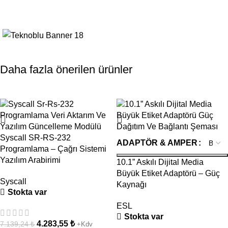
Akıllı POS Terazi Çözümü
Daha fazla önerilen ürünler
POS entegrasyonu ile hızlı kasa işlemi
- 40%
- 46%
Dokunmatik ekran ve kullanıcı dostu arayüz
Market, manav, kasap ve şarküteriler için ideal
Detaylı Bilgi
Syscall SR-RS-232
ADAPTÖR & AMPER
Programlama – Çağrı Sistemi
Yazılım Arabirimi
10.1” Askılı Dijital Media
Büyük Etiket Adaptörü – Güç
Syscall
Kaynağı
Stokta var
ESL
Stokta var
4.283,55
₺
7.139,24
₺
+Kdv