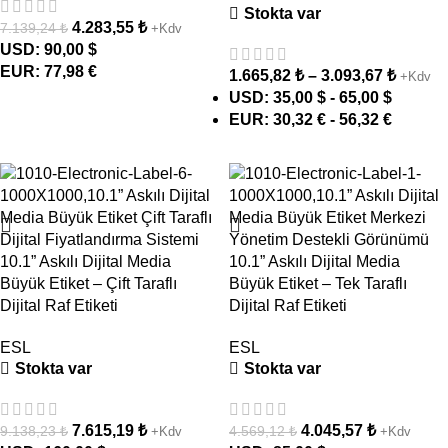
Stokta var
4.283,55
₺
7.139,24
₺
+Kdv
USD
:
90,00 $
EUR
:
77,98 €
1.665,82
₺
–
3.093,67
₺
+Kdv
USD
:
35,00 $
-
65,00 $
EUR
:
30,32 €
-
56,32 €
- 17%
- 11%
10.1” Askılı Dijital Media
10.1” Askılı Dijital Media
Büyük Etiket – Çift Taraflı
Büyük Etiket – Tek Taraflı
Dijital Raf Etiketi
Dijital Raf Etiketi
ESL
ESL
Stokta var
Stokta var
7.615,19
₺
4.045,57
₺
9.138,23
₺
4.569,12
₺
+Kdv
+Kdv