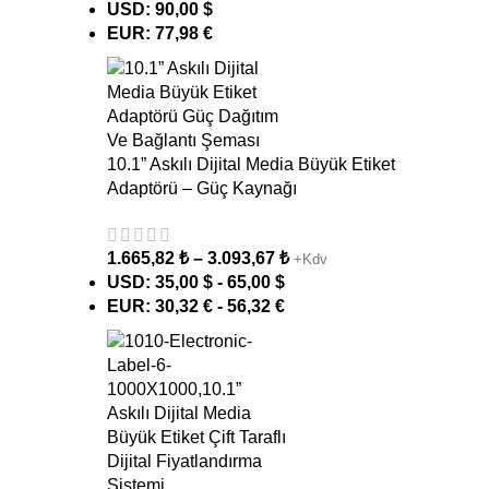
USD
:
90,00 $
EUR
:
77,98 €
10.1” Askılı Dijital Media Büyük Etiket
Adaptörü – Güç Kaynağı
1.665,82
₺
–
3.093,67
₺
+Kdv
USD
:
35,00 $
-
65,00 $
EUR
:
30,32 €
-
56,32 €