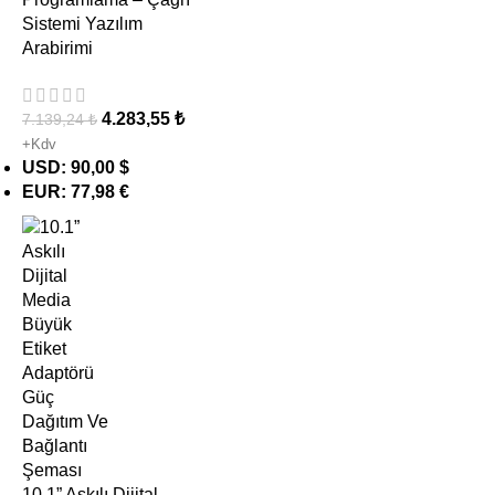
Sistemi Yazılım
Arabirimi
4.283,55
₺
7.139,24
₺
+Kdv
USD
:
90,00 $
EUR
:
77,98 €
10.1” Askılı Dijital