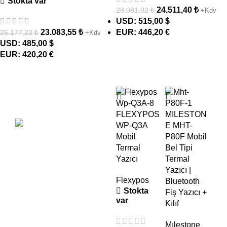
Stokta var
24.511,40
₺
28.081,02
₺
+Kdv
USD
:
515,00 $
23.083,55
₺
EUR
:
446,20 €
26.177,23
₺
+Kdv
USD
:
485,00 $
EUR
:
420,20 €
Profesyonel Barkod
- 22%
- 13%
- 
Çözümleri
Satın Al
FLEXYPOS
MILESTON
WP-Q3A
E MHT-
Mobil
P80F Mobil
Syb
Termal
Bel Tipi
D5
Yazıcı
Termal
Ka
Yazıcı |
Tar
Flexypos
Bluetooth
Blu
Stokta
Fiş Yazıcı +
2D
var
Kılıf
Syb
Mılestone