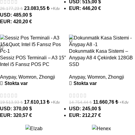
USD
:
515,00 $
23.083,55
₺
EUR
:
446,20 €
26.177,23
₺
+Kdv
USD
:
485,00 $
EUR
:
420,20 €
- 10%
- 21%
Dokunmatik Kasa Sistemi –
Sessiz POS Terminali – A3 15″
Anypay A8 4 Çekirdek 128GB
Intel i5 Fansız POS PC
SSD
Anypay
,
Womron
,
Zhongji
Anypay
,
Womron
,
Zhongji
Stokta var
Stokta var
17.610,13
₺
11.660,76
₺
19.513,93
₺
14.754,44
₺
+Kdv
+Kdv
USD
:
370,00 $
USD
:
245,00 $
EUR
:
320,57 €
EUR
:
212,27 €