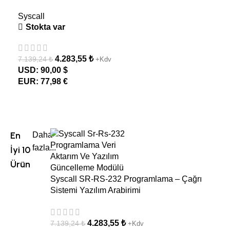
Syscall
Stokta var
4.283,55
₺
7.139,24
₺
+Kdv
USD
:
90,00 $
EUR
:
77,98 €
En
Daha
fazla...
İyi 10
Ürün
Syscall SR-RS-232 Programlama – Çağrı
Sistemi Yazılım Arabirimi
4.283,55
₺
7.139,24
₺
+Kdv