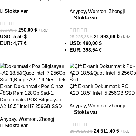
Stokta var
Anypay
,
Womron
,
Zhongji
Stokta var
250,00
₺
350,00
₺
+Kdv
USD
:
5,50 $
21.893,68
₺
25.225,33
₺
+Kdv
EUR
:
4,77 €
USD
:
460,00 $
EUR
:
398,54 €
- 12%
- 13%
Çift Ekranlı Dokunmatik PC –
A2D 18.5″ Intel i5 256GB SSD
Dokunmatik POS Bilgisayarı –
Anypay
,
Womron
,
Zhongji
A2 18.5″ Intel i7 256GB SSD
Stokta var
Anypay
,
Womron
,
Zhongji
Stokta var
24.511,40
₺
28.081,02
₺
+Kdv