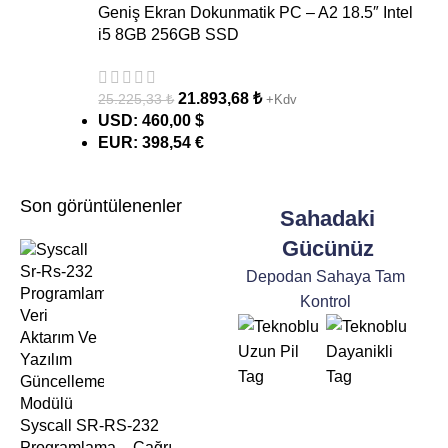
Geniş Ekran Dokunmatik PC – A2 18.5″ Intel
i5 8GB 256GB SSD
21.893,68
₺
25.225,33
₺
+Kdv
USD
:
460,00 $
EUR
:
398,54 €
Son görüntülenenler
Sahadaki
Gücünüz
Depodan Sahaya Tam
Kontrol
Syscall SR-RS-232
Programlama – Çağrı