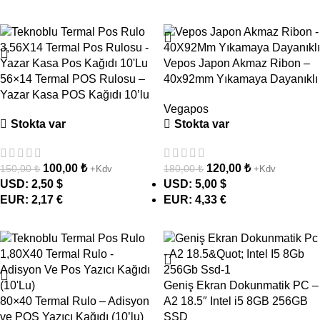
- 33%
- 33%
Vepos Japon Akmaz Ribon –
56×14 Termal POS Rulosu –
40x92mm Yıkamaya Dayanıklı
Yazar Kasa POS Kağıdı 10’lu
Vegapos
Stokta var
Stokta var
100,00
₺
120,00
₺
150,00
₺
180,00
₺
+Kdv
+Kdv
USD
:
2,50 $
USD
:
5,00 $
EUR
:
2,17 €
EUR
:
4,33 €
- 29%
- 13%
Geniş Ekran Dokunmatik PC –
80×40 Termal Rulo – Adisyon
A2 18.5″ Intel i5 8GB 256GB
ve POS Yazıcı Kağıdı (10’lu)
SSD