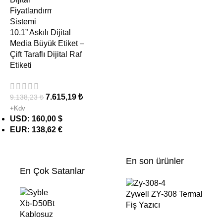
10.1” Askılı Dijital
Media Büyük Etiket –
Çift Taraflı Dijital Raf
Etiketi
7.615,19
₺
9.138,23
₺
+Kdv
USD
:
160,00 $
EUR
:
138,62 €
En son ürünler
En Çok Satanlar
Zywell ZY-308 Termal
Fiş Yazıcı