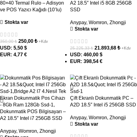
80×40 Termal Rulo – Adisyon
A2 18.5″ Intel i5 8GB 256GB
ve POS Yazıcı Kağıdı (10’lu)
SSD
Stokta var
Anypay
,
Womron
,
Zhongji
Stokta var
250,00
₺
350,00
₺
+Kdv
USD
:
5,50 $
21.893,68
₺
25.225,33
₺
+Kdv
EUR
:
4,77 €
USD
:
460,00 $
EUR
:
398,54 €
- 12%
- 13%
Çift Ekranlı Dokunmatik PC –
A2D 18.5″ Intel i5 256GB SSD
Dokunmatik POS Bilgisayarı –
Anypay
,
Womron
,
Zhongji
A2 18.5″ Intel i7 256GB SSD
Stokta var
Anypay
,
Womron
,
Zhongji