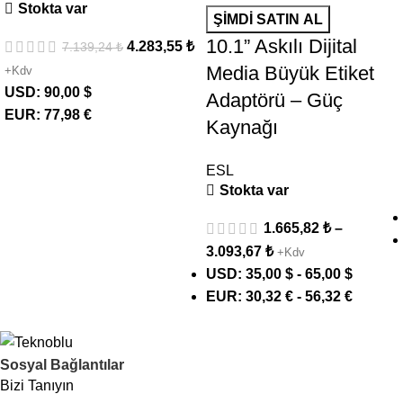
Stokta var
ŞIMDI SATIN AL
10.1” Askılı Dijital
4.283,55
₺
7.139,24
₺
Media Büyük Etiket
+Kdv
USD
:
90,00 $
Adaptörü – Güç
EUR
:
77,98 €
Kaynağı
ESL
Stokta var
1.665,82
₺
–
3.093,67
₺
+Kdv
USD
:
35,00 $
-
65,00 $
EUR
:
30,32 €
-
56,32 €
Sosyal Bağlantılar
Bizi Tanıyın