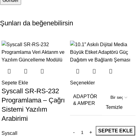
Şunları da beğenebilirsin
- 40%
- 46%
Sepete Ekle
Seçenekler
Syscall SR-RS-232
ADAPTÖR
Programlama – Çağrı
& AMPER
Temizle
Sistemi Yazılım
Arabirimi
SEPETE EKLE
Syscall