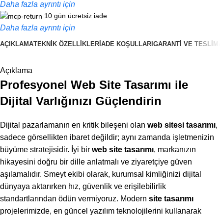
Daha fazla ayrıntı için
10 gün ücretsiz iade
Daha fazla ayrıntı için
AÇIKLAMA
TEKNIK ÖZELLIKLER
İADE KOŞULLARI
GARANTI VE TESLIM
Rakipsiz teklifler
Salı günü İndirimleri!
Açıklama
Profesyonel Web Site Tasarımı ile
Dijital Varlığınızı Güçlendirin
Dijital pazarlamanın en kritik bileşeni olan
web sitesi tasarımı
,
sadece görsellikten ibaret değildir; aynı zamanda işletmenizin
büyüme stratejisidir. İyi bir
web site tasarımı
, markanızın
hikayesini doğru bir dille anlatmalı ve ziyaretçiye güven
aşılamalıdır. Smeyt ekibi olarak, kurumsal kimliğinizi dijital
dünyaya aktarırken hız, güvenlik ve erişilebilirlik
standartlarından ödün vermiyoruz. Modern
site tasarımı
projelerimizde, en güncel yazılım teknolojilerini kullanarak