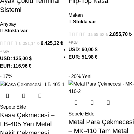
Ayak Çoklu Terminal
Flip-Top Kasa
Sistemi
Maken
Stokta var
Anypay
Stokta var
2.855,70
₺
3.569,62
₺
+Kdv
6.425,32
₺
8.091,14
₺
USD
:
60,00 $
+Kdv
EUR
:
51,98 €
USD
:
135,00 $
EUR
:
116,96 €
- 17%
- 20%
Yeni
Sepete Ekle
Kasa Çekmecesi –
Sepete Ekle
Metal Para Çekmecesi
LB-405 Yarı Metal
– MK-410 Tam Metal
Nakit Çekmecesi