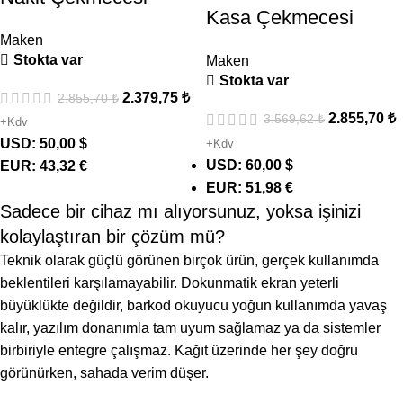
Kasa Çekmecesi
Maken
Stokta var
Maken
Stokta var
2.379,75
₺
2.855,70
₺
2.855,70
₺
3.569,62
₺
+Kdv
USD
:
50,00 $
+Kdv
USD
:
60,00 $
EUR
:
43,32 €
EUR
:
51,98 €
Sadece bir cihaz mı alıyorsunuz, yoksa işinizi
kolaylaştıran bir çözüm mü?
Teknik olarak güçlü görünen birçok ürün, gerçek kullanımda
beklentileri karşılamayabilir. Dokunmatik ekran yeterli
büyüklükte değildir, barkod okuyucu yoğun kullanımda yavaş
kalır, yazılım donanımla tam uyum sağlamaz ya da sistemler
birbiriyle entegre çalışmaz. Kağıt üzerinde her şey doğru
görünürken, sahada verim düşer.