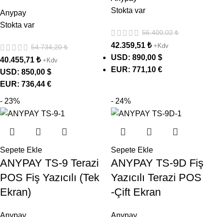
Stokta var
Anypay
Stokta var
56.400,02
₺
42.359,51
₺
+Kdv
54.734,20
₺
USD
:
890,00 $
40.455,71
₺
+Kdv
EUR
:
771,10 €
USD
:
850,00 $
EUR
:
736,44 €
- 23%
- 24%
Sepete Ekle
Sepete Ekle
ANYPAY TS-9 Terazi
ANYPAY TS-9D Fiş
POS Fiş Yazıcılı (Tek
Yazıcılı Terazi POS
Ekran)
-Çift Ekran
Anypay
Anypay