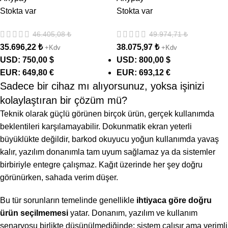
Stokta var
Stokta var
46.405,08
₺
49.974,71
₺
35.696,22
₺
38.075,97
₺
+Kdv
+Kdv
USD
:
750,00 $
USD
:
800,00 $
EUR
:
649,80 €
EUR
:
693,12 €
Sadece bir cihaz mı alıyorsunuz, yoksa işinizi
kolaylaştıran bir çözüm mü?
Teknik olarak güçlü görünen birçok ürün, gerçek kullanımda
beklentileri karşılamayabilir. Dokunmatik ekran yeterli
büyüklükte değildir, barkod okuyucu yoğun kullanımda yavaş
kalır, yazılım donanımla tam uyum sağlamaz ya da sistemler
birbiriyle entegre çalışmaz. Kağıt üzerinde her şey doğru
görünürken, sahada verim düşer.
Bu tür sorunların temelinde genellikle
ihtiyaca göre doğru
ürün seçilmemesi
yatar. Donanım, yazılım ve kullanım
senaryosu birlikte düşünülmediğinde; sistem çalışır ama verimli