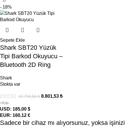
- 18%
Sepete Ekle
Shark SBT20 Yüzük
Tipi Barkod Okuyucu –
Bluetooth 2D Ring
Shark
Stokta var
8.801,53
₺
10.704,56
₺
+Kdv
USD
:
185,00 $
EUR
:
160,12 €
Sadece bir cihaz mı alıyorsunuz, yoksa işinizi