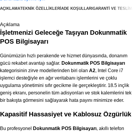
AÇIKLAMA
TEKNIK ÖZELLIKLER
İADE KOŞULLARI
GARANTI VE TESLIM
Rakipsiz teklifler
Salı günü İndirimleri!
Açıklama
İşletmenizi Geleceğe Taşıyan Dokunmatik
POS Bilgisayarı
Günümüzün hızlı perakende ve hizmet dünyasında, donanım
gücü rekabet avantajı sağlar.
Dokunmatik POS Bilgisayarı
kategorisinin zirve modellerinden biri olan
A2
, Intel Core i7
işlemci desteğiyle en ağır veritabanı işlemlerini ve çoklu
uygulama yönetimini sıfır gecikme ile gerçekleştirir. 18.5 inçlik
geniş ekranı, personelin tüm adisyonları ve stok kalemlerini tek
bir bakışta görmesini sağlayarak hata payını minimize eder.
Kapasitif Hassasiyet ve Kablosuz Özgürlük
Bu profesyonel
Dokunmatik POS Bilgisayarı
, akıllı telefon