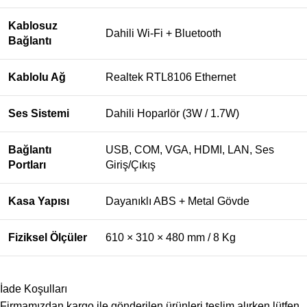
Kablosuz
Dahili Wi-Fi + Bluetooth
Bağlantı
Kablolu Ağ
Realtek RTL8106 Ethernet
Ses Sistemi
Dahili Hoparlör (3W / 1.7W)
Bağlantı
USB, COM, VGA, HDMI, LAN, Ses
Portları
Giriş/Çıkış
Kasa Yapısı
Dayanıklı ABS + Metal Gövde
Fiziksel Ölçüler
610 × 310 × 480 mm / 8 Kg
İade Koşulları
Firmamızdan kargo ile gönderilen ürünleri teslim alırken lütfen