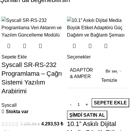
- 40%
- 46%
Sepete Ekle
Seçenekler
Syscall SR-RS-232
ADAPTÖR
Programlama – Çağrı
& AMPER
Temizle
Sistemi Yazılım
Arabirimi
SEPETE EKLE
Syscall
Stokta var
ŞIMDI SATIN AL
10.1” Askılı Dijital
4.293,53
₺
7.155,88
₺