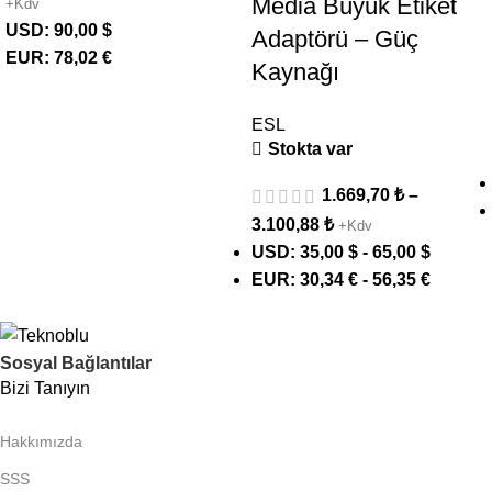
Media Büyük Etiket
+Kdv
USD
:
90,00 $
Adaptörü – Güç
EUR
:
78,02 €
Kaynağı
ESL
Stokta var
1.669,70
₺
–
3.100,88
₺
+Kdv
USD
:
35,00 $
-
65,00 $
EUR
:
30,34 €
-
56,35 €
Sosyal Bağlantılar
Bizi Tanıyın
Hakkımızda
SSS