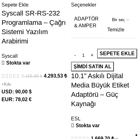
Sepete Ekle
Seçenekler
Syscall SR-RS-232
ADAPTÖR
Programlama – Çağrı
& AMPER
Temizle
Sistemi Yazılım
Arabirimi
SEPETE EKLE
Syscall
Stokta var
ŞIMDI SATIN AL
10.1” Askılı Dijital
4.293,53
₺
7.155,88
₺
Media Büyük Etiket
+Kdv
USD
:
90,00 $
Adaptörü – Güç
EUR
:
78,02 €
Kaynağı
ESL
Stokta var
1.669,70
₺
–