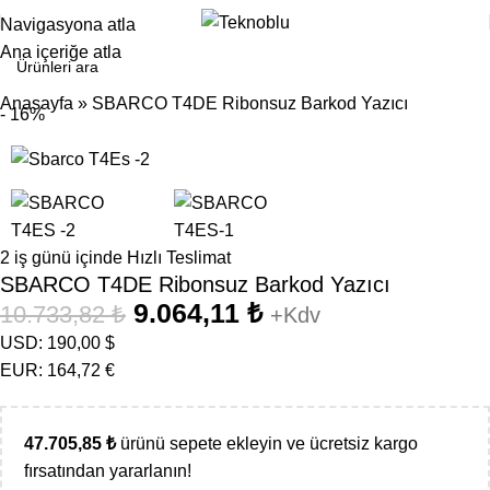
Navigasyona atla
Ana içeriğe atla
Anasayfa
»
SBARCO T4DE Ribonsuz Barkod Yazıcı
- 16%
2 iş günü içinde Hızlı Teslimat
SBARCO T4DE Ribonsuz Barkod Yazıcı
9.064,11
₺
10.733,82
₺
+Kdv
USD
:
190,00 $
EUR
:
164,72 €
47.705,85
₺
ürünü sepete ekleyin ve ücretsiz kargo
fırsatından yararlanın!